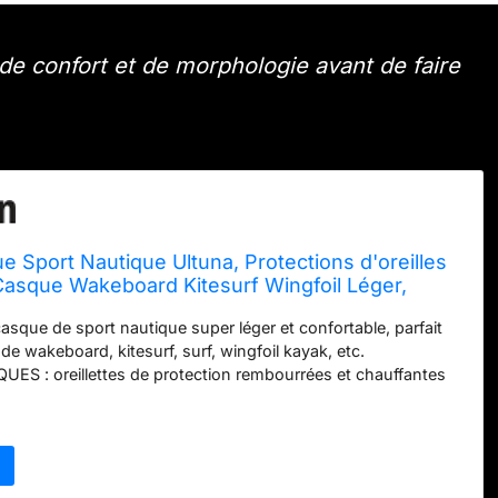
e confort et de morphologie avant de faire
 Sport Nautique Ultuna, Protections d'oreilles
Casque Wakeboard Kitesurf Wingfoil Léger,
mmes, Kayak, Surf, Voile CE en 1389
asque de sport nautique super léger et confortable, parfait
 wakeboard, kitesurf, surf, wingfoil kayak, etc.
S : oreillettes de protection rembourrées et chauffantes
 fentes d'aération pour les journées chaudes d'été, casque
eau CONFORT : ajustement parfait grâce à la jugulaire réglable
e réglage à molette à l'arrière de la tête SÉCURITÉ : coque
aux chocs, doublure EVA agréable, douce et à séchage
 protection maximale en cas de choc, certifiée CE EN 1385