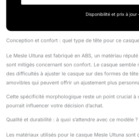
TAILLES : (tour
60 cm), XL (60-
Disponibilité et prix à jou
Conception et confort : quel type de tête pour ce casque
Le Mesle Ultuna est fabriqué en ABS, un matériau réputé 
sont mitigés concernant son confort. Le casque semble m
des difficultés à ajuster le casque sur des formes de têt
amovibles qui peuvent offrir un ajustement plus personna
Cette spécificité morphologique reste un point crucial à
pourrait influencer votre décision d’achat.
Qualité et durabilité : à quoi s’attendre avec ce modèle ?
Les matériaux utilisés pour le casque Mesle Ultuna sont 