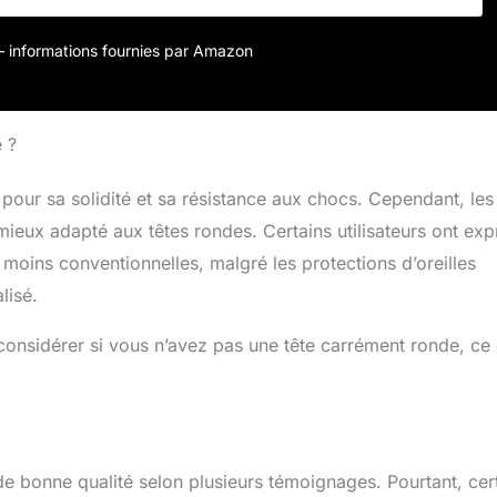
 de tête) : XS (52-54 cm), S (54-56 cm), M (56-58 cm), L (58-
62 cm), poids du produit 445 g
r – informations fournies par Amazon
 ?
pour sa solidité et sa résistance aux chocs. Cependant, les
ieux adapté aux têtes rondes. Certains utilisateurs ont ex
e moins conventionnelles, malgré les protections d’oreilles
lisé.
 considérer si vous n’avez pas une tête carrément ronde, ce 
de bonne qualité selon plusieurs témoignages. Pourtant, cer