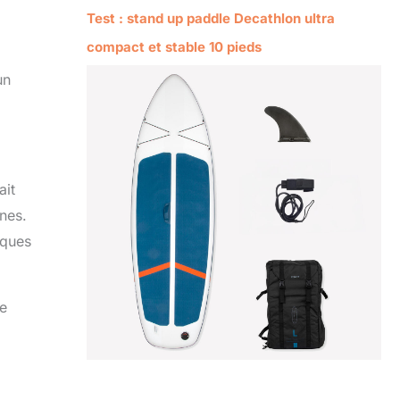
Test : stand up paddle Decathlon ultra
compact et stable 10 pieds
un
ait
ines.
iques
ve