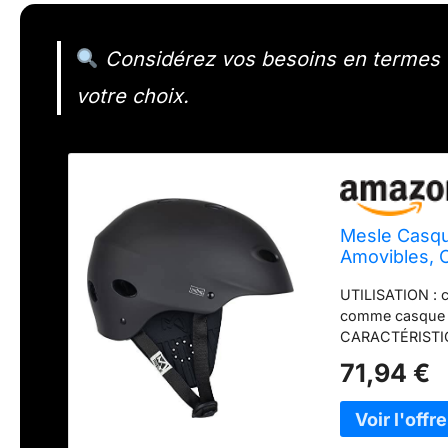
Considérez vos besoins en termes d
votre choix.
Mesle Casque
Amovibles, 
Hommes & Fe
UTILISATION : c
comme casque de
CARACTÉRISTIQUE
(amovibles), 11
71,94 €
flottant dans l'
et au système d
ABS résistante 
rapide pour une