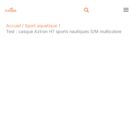
Aller
Rechercher
au
contenu
Accueil
Sport aquatique
Test : casque Aztron H7 sports nautiques S/M multicolore