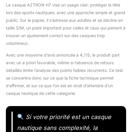
Le casque AZTRON H7 vise un usage clair: protéger la tête
lors des sports nautiques, avec une approche simple et grand
public. Sur le papier, il s’adresse aux adultes et se décline en
taille S/M, un point important pour celles et ceux qui peinent à
trouver un ajustement correct sur des casques trop
volumineux.
Avec une moyenne d’avis annoncée à 4,7/5, le produit part
avec un a priori favorable, même si l’absence de retours
détaillés limite l’analyse des points faibles récurrents. Ce test
se concentre donc sur ce que la fiche technique permet
d’affirmer, et sur ce que l’on est en droit d’attendre d’un
casque nautique de cette catégorie.
Si votre priorité est un casque
nautique sans complexité, la