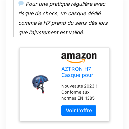
Pour une pratique régulière avec
risque de chocs, un casque dédié
comme le H7 prend du sens dès lors
que l’ajustement est validé.
AZTRON H7
Casque pour
Sports
Nouveauté 2023 !
Nautiques Adulte
Conforme aux
Unisexe,
normes EN-1385
Multicolore, S/M
Conçu pour les
sports nautiques
Coque extérieure
légère avec trous de
ventilation Intérieur