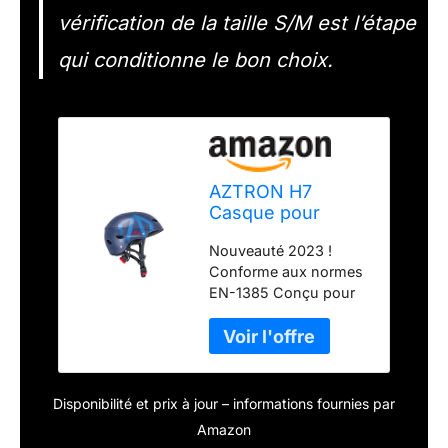
vérification de la taille S/M est l’étape
qui conditionne le bon choix.
AZTRON H7
Casque pour
Sports Nautiques
Nouveauté 2023 !
Adulte Unisexe,
Conforme aux normes
Multicolore, S/M
EN-1385 Conçu pour
les sports nautiques
Coque extérieure
légère avec trous de
ventilation Intérieur en
mousse visco-
Disponibilité et prix à jour – informations fournies par
élastique Système de
Amazon
fermeture à