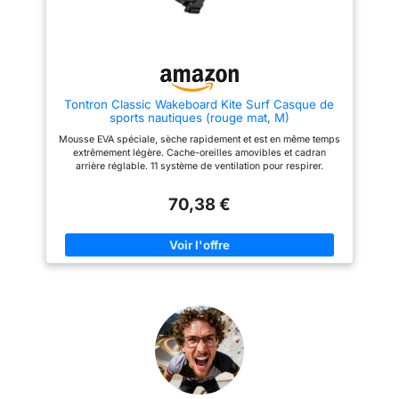
assure une excellente
circulation de l'air tout en
évacuant instantanément l'eau
PROTÈGE-TYMPANS
AMOVIBLES : Adaptez votre
casque aux conditions de votre
session. Il est équipé de
Tontron Classic Wakeboard Kite Surf Casque de
protections latérales amovibles
sports nautiques (rouge mat, M)
spécialement conçues pour
protéger vos tympans des
Mousse EVA spéciale, sèche rapidement et est en même temps
chocs avec l'eau lors des
extrêmement légère. Cache-oreilles amovibles et cadran
lourdes chutes à haute vitesse
arrière réglable. 11 système de ventilation pour respirer.
en wakeboard ou kitesurf
Conforme à la norme CE EN 1385 pour les sports nautiques.
POLYVALENCE MULTI-SPORTS
Convient pour le kayak, le canoë, le stand up, le bateau, le surf,
: Un casque unique pour toutes
70,38 €
ou d'autres sports nautiques.
vos aventures aquatiques. Son
design noir élégant et épuré
convient aussi bien aux
hommes qu'aux femmes.
Adapté pour le wakeboard, le
ski nautique, la bouée tractée, le
stand-up paddle, le foil ou le
kayak