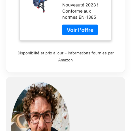
Nouveauté 2023 !
Nautiques Adulte
Conforme aux
Unisexe,
normes EN-1385
Multicolore, S/M
Conçu pour les
sports nautiques
Coque extérieure
légère avec trous de
ventilation Intérieur
Disponibilité et prix à jour – informations fournies par
en mousse visco-
Amazon
élastique Système de
fermeture à
dégagement rapide