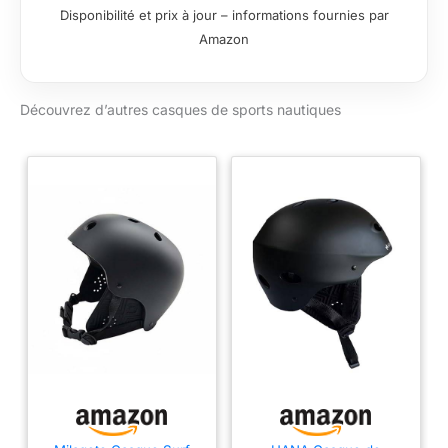
Disponibilité et prix à jour – informations fournies par
en mousse visco-
Amazon
élastique Système de
fermeture à
dégagement rapide
Découvrez d’autres casques de sports nautiques