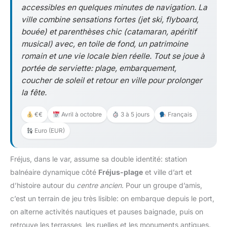
accessibles en quelques minutes de navigation. La
ville combine sensations fortes (jet ski, flyboard,
bouée) et parenthèses chic (catamaran, apéritif
musical) avec, en toile de fond, un patrimoine
romain et une vie locale bien réelle. Tout se joue à
portée de serviette: plage, embarquement,
coucher de soleil et retour en ville pour prolonger
la fête.
€€
Avril à octobre
3 à 5 jours
Français
Euro (EUR)
Fréjus, dans le var, assume sa double identité: station
balnéaire dynamique côté
Fréjus-plage
et ville d’art et
d’histoire autour du
centre ancien
. Pour un groupe d’amis,
c’est un terrain de jeu très lisible: on embarque depuis le port,
on alterne activités nautiques et pauses baignade, puis on
retrouve les terrasses, les ruelles et les monuments antiques.