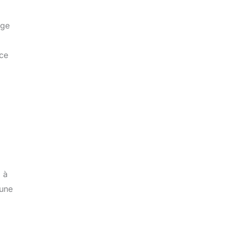
ige
ce
 à
 une