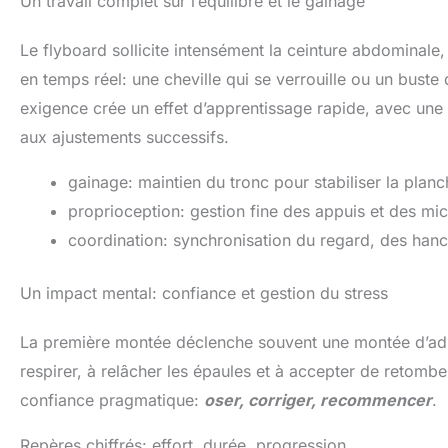
Un travail complet sur l’équilibre et le gainage
Le flyboard sollicite intensément la ceinture abdominale,
en temps réel: une cheville qui se verrouille ou un bust
exigence crée un effet d’apprentissage rapide, avec une
aux ajustements successifs.
gainage: maintien du tronc pour stabiliser la plan
proprioception: gestion fine des appuis et des 
coordination: synchronisation du regard, des han
Un impact mental: confiance et gestion du stress
La première montée déclenche souvent une montée d’adré
respirer, à relâcher les épaules et à accepter de retomb
confiance pragmatique:
oser, corriger, recommencer
.
Repères chiffrés: effort, durée, progression