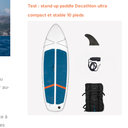
Test : stand up paddle Decathlon ultra
compact et stable 10 pieds
au
r au-
ce à
res