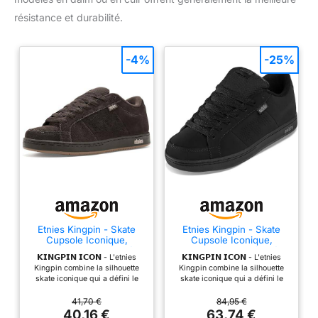
résistance et durabilité.
-4%
-25%
Etnies Kingpin - Skate
Etnies Kingpin - Skate
Cupsole Iconique,
Cupsole Iconique,
Construction Renforcée,
Construction Renforcée,
𝗞𝗜𝗡𝗚𝗣𝗜𝗡 𝗜𝗖𝗢𝗡 - L'etnies
𝗞𝗜𝗡𝗚𝗣𝗜𝗡 𝗜𝗖𝗢𝗡 - L'etnies
Confort Coussiné,
Confort Coussiné,
Kingpin combine la silhouette
Kingpin combine la silhouette
Baskets du Quotidien -
Baskets du Quotidien -
skate iconique qui a défini le
skate iconique qui a défini le
Coffee - 42
Black/Black - 43
skate de rue à une tech
skate de rue à une tech
moderne et au même look
moderne et au même look
41,70 €
84,95 €
légendaire. 𝗖𝗢𝗡𝗦𝗧𝗥𝗨𝗖𝗧𝗜𝗢𝗡
légendaire. 𝗖𝗢𝗡𝗦𝗧𝗥𝗨𝗖𝗧𝗜𝗢𝗡
40,16 €
63,74 €