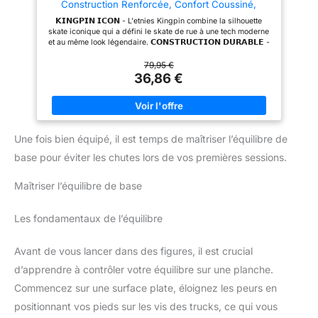
Construction Renforcée, Confort Coussiné,
Baskets du Quotidien - Black - 42
𝗞𝗜𝗡𝗚𝗣𝗜𝗡 𝗜𝗖𝗢𝗡 - L'etnies Kingpin combine la silhouette
skate iconique qui a défini le skate de rue à une tech moderne
et au même look légendaire. 𝗖𝗢𝗡𝗦𝗧𝗥𝗨𝗖𝗧𝗜𝗢𝗡 𝗗𝗨𝗥𝗔𝗕𝗟𝗘 -
Tige renforcée et coutures haute-résistance résistent aux flips
répétés, aux grinds et aux exigences du skate au quotidien.
79,95 €
𝗖𝗢𝗡𝗙𝗢𝗥𝗧 𝗖𝗢𝗨𝗦𝗦𝗜𝗡𝗘 - Insole rembourrée et col matelassé
36,86 €
absorbent les impacts à l'atterrissage pour des sessions
prolongées sans fatigue. 𝗗𝗨𝗥𝗔𝗕𝗜𝗟𝗜𝗧𝗘 - etnies est engagé
pour l'environnement, ayant planté plus de 2,3 millions
d'arbres avec le soutien de notre communauté dédiée.
Ensemble, nous avons un impact positif. 𝗦𝗞𝗔𝗧𝗘𝗕𝗢𝗔𝗥𝗗𝗘𝗥
Une fois bien équipé, il est temps de maîtriser l’équilibre de
𝗢𝗪𝗡𝗘𝗗 𝗗𝗘𝗣𝗨𝗜𝗦 𝟭𝟵𝟴𝟲 - etnies est fière d'être la première
entreprise mondiale de chaussures et vêtements action sports
base pour éviter les chutes lors de vos premières sessions.
possédée et opérée par des skateurs.
Maîtriser l’équilibre de base
Les fondamentaux de l’équilibre
Avant de vous lancer dans des figures, il est crucial
d’apprendre à contrôler votre équilibre sur une planche.
Commencez sur une surface plate, éloignez les peurs en
positionnant vos pieds sur les vis des trucks, ce qui vous