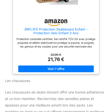
sécurité, mais aussi du confort
liberté de mouvement maximale
pour un long plaisir de skate
Qualité allemande: Marque
NOTRE OBJECTIF - te fournir un
allemande basée à Hambourg,
équipement de protection de
synonyme de sécurité,
qualité pour que tu puisses
durabilité et fiabilité, idéale
améliorer tes compétences en
comme protection velo enfant 3
toute sécurité, que ce soit à
ans pour loisirs, école et
99FLIPS Protection Skateboard Enfant -
vélo, en roller ou en skateboard
skatepark
Protection Velo Enfant 3 Ans
Protection complète certifiée: Set certifié TÜV GS avec protège
poignets et attelle stabilisatrice protège la paume, le poignet,
les genoux et les coudes pour une sécurité maximale des
enfants Maintien stable pour chaque enfant: Fermetures larges
et chaussette élastique assurent un ajustement sûr avec ou
22,90 €
sans chaussette et offrent un grand confort comme protection
21,76 €
roller enfant de 3 à 12 ans Confort extra doux et absorption des
chocs: Rembourrage épais et coque large amortissent
efficacement les impacts et garantissent un port agréable
même lors d’une utilisation intensive Liberté de mouvement
totale: Design ergonomique soutient les mouvements naturels
Les chaussures
sans restriction et convient parfaitement comme protection
trotinette enfant pour le skate le roller et la trottinette Sécurité
pour apprendre en confiance: Aide les enfants à mieux gérer
Les chaussures de skate doivent offrir une bonne adhérence
les chutes, à développer leurs compétences et à gagner en
assurance grâce au protege genoux enfant
et un bon maintien. Recherchez des semelles plates et
épaisses pour une meilleure amorti lors des sauts. Les
modèles en daim ou en cuir offrent généralement la meilleure