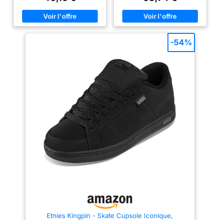
𝗗𝗨𝗥𝗔𝗕𝗟𝗘 - Tige renforcée et
𝗗𝗨𝗥𝗔𝗕𝗟𝗘 - Tige renforcée et
coutures haute-résistance
coutures haute-résistance
résistent aux flips répétés, aux
résistent aux flips répétés, aux
grinds et aux exigences du
grinds et aux exigences du
skate au quotidien. 𝗖𝗢𝗡𝗙𝗢𝗥𝗧
skate au quotidien. 𝗖𝗢𝗡𝗙𝗢𝗥𝗧
𝗖𝗢𝗨𝗦𝗦𝗜𝗡𝗘 - Insole
𝗖𝗢𝗨𝗦𝗦𝗜𝗡𝗘 - Insole
-54%
rembourrée et col matelassé
rembourrée et col matelassé
absorbent les impacts à
absorbent les impacts à
l'atterrissage pour des sessions
l'atterrissage pour des sessions
prolongées sans fatigue.
prolongées sans fatigue.
𝗗𝗨𝗥𝗔𝗕𝗜𝗟𝗜𝗧𝗘 - etnies est
𝗗𝗨𝗥𝗔𝗕𝗜𝗟𝗜𝗧𝗘 - etnies est
engagé pour l'environnement,
engagé pour l'environnement,
ayant planté plus de 2,3
ayant planté plus de 2,3
millions d'arbres avec le
millions d'arbres avec le
soutien de notre communauté
soutien de notre communauté
dédiée. Ensemble, nous avons
dédiée. Ensemble, nous avons
un impact positif.
un impact positif.
𝗦𝗞𝗔𝗧𝗘𝗕𝗢𝗔𝗥𝗗𝗘𝗥 𝗢𝗪𝗡𝗘𝗗
𝗦𝗞𝗔𝗧𝗘𝗕𝗢𝗔𝗥𝗗𝗘𝗥 𝗢𝗪𝗡𝗘𝗗
𝗗𝗘𝗣𝗨𝗜𝗦 𝟭𝟵𝟴𝟲 - etnies est
𝗗𝗘𝗣𝗨𝗜𝗦 𝟭𝟵𝟴𝟲 - etnies est
fière d'être la première
fière d'être la première
entreprise mondiale de
entreprise mondiale de
chaussures et vêtements action
chaussures et vêtements action
sports possédée et opérée par
sports possédée et opérée par
des skateurs.
des skateurs.
Etnies Kingpin - Skate Cupsole Iconique,