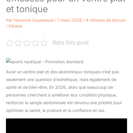
et tonique
Par
Honorine Causseaud
/
1 mars 2026
/
4 minutes de lecture
/
Fitness
Rate this post
Avoir un ventre plat et des abdominaux toniques n’est pas
seulement une question d’esthétique, mais également de
santé et de bien-être. En 2026, alors que beaucoup de
personnes cherchent à améliorer leur condition physique,
renforcer la sangle abdominale est devenu une priorité pour
optimiser la santé, la posture et la confiance en soi.