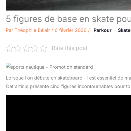
5 figures de base en skate po
Par
Théophile Bélair
/
6 février 2026
/
Parkour
Skate
Rate this post
Lorsque l’on débute en skateboard, il est essentiel de m
Cet article présente cinq figures incontournables pour to