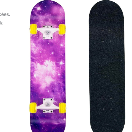
cées.
la