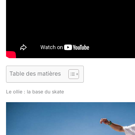
Table des matières
Le ollie : la base du skate