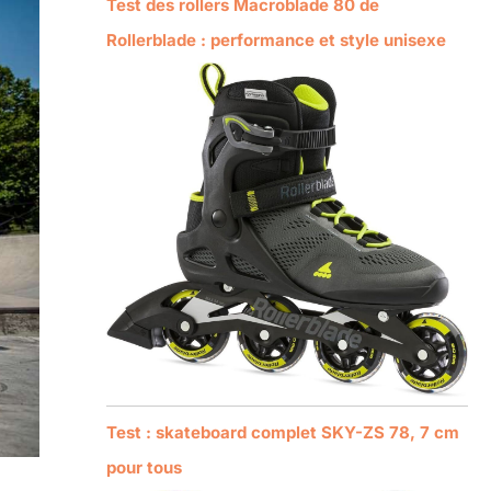
Test des rollers Macroblade 80 de
Rollerblade : performance et style unisexe
Test : skateboard complet SKY-ZS 78, 7 cm
pour tous