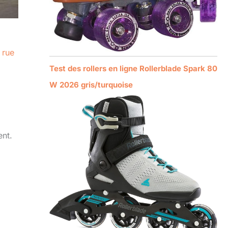
 rue
Test des rollers en ligne Rollerblade Spark 80
W 2026 gris/turquoise
ent.