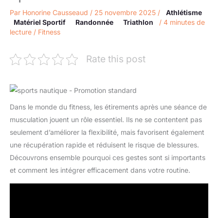
Par
Honorine Causseaud
/
25 novembre 2025
/
Athlétisme
Matériel Sportif
Randonnée
Triathlon
/
4 minutes de
lecture
/
Fitness
Rate this post
Dans le monde du fitness, les étirements après une séance de
musculation jouent un rôle essentiel. Ils ne se contentent pas
seulement d’améliorer la flexibilité, mais favorisent également
une récupération rapide et réduisent le risque de blessures.
Découvrons ensemble pourquoi ces gestes sont si importants
et comment les intégrer efficacement dans votre routine.