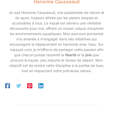
Honorine Causseaud
pompes pliable est codée par couleur pour fournir une variété
notre Pump up Challenge
de positions de pompes efficaces. Il suffit de changer la
pliable et portable. Vous pouvez
position de la poignée pour entraîner différents groupes
prendre ce Push - up à vis
Je suis Honorine Causseaud, une passionnée de nature et
musculaires. Entraînez-vous selon la ligne de guidage,
unique avec vous en vacances
l'entraînement push-up standard stimule les groupes
de sport, toujours attirée par les plaisirs simples et
à la salle de gym, au parc, au
musculaires plus précisément, corrige la posture de l'exercice,
salon et bien plus encore. C'est
accessibles à tous. Le
kayak
est devenu une véritable
façonne les courbes musculaires parfaites et atteint
aussi le cadeau parfait pour
découverte pour moi, offrant un moyen unique d’explorer
parfaitement les objectifs de remise en forme Petit cadeau
tous les amateurs de fitness
portable et parfait : faites l'expérience d'un entraînement
les environnements aquatiques. Mon parcours personnel
efficace avec notre planche de défi pliable et portable. Vous
m’a amenée à m’engager dans des initiatives qui
pouvez emporter cette planche de pompes à barre unique en
vacances, à la salle de sport, au parc, dans votre salon et plus
encouragent le déplacement en harmonie avec l’eau. Sur
encore. C'est également un cadeau parfait pour tous les
tukayak.com
, je m’efforce de partager cette passion afin
amateurs de fitness
que chacun puisse ressentir la
liberté
et la
joie
que
procure le kayak, peu importe le niveau de départ. Mon
objectif est de rendre cette discipline à la portée de tous,
tout en respectant notre précieuse nature.