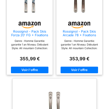
Rossignol - Pack Skis
Rossignol - Pack Skis
Forza 20' FG + Fixations
Arcade 78 + Fixations
Xpress 10 Gw Blanc
Xpress 10 Gw Gris
Genre : Homme Garantie:
Genre : Homme Garantie:
Homme - Homme - Taille
Homme - Homme - Taille
garantie 1 an Niveau: Débutant
garantie 1 an Niveau: Débutant
156 - Blanc
156 - Gris
Style: All mountain Collection:
Style: All mountain Collection:
2026
2027
355,99 €
353,99 €