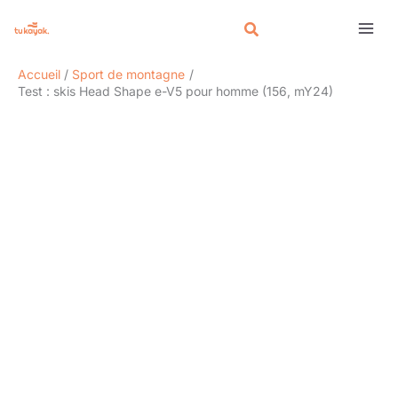
Aller
Rechercher
au
contenu
Accueil
Sport de montagne
Test : skis Head Shape e-V5 pour homme (156, mY24)