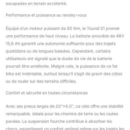
escapades en terrain accidenté.
sécurité de votre source
d'énergie. 【Maîtrisez
Performance et puissance au rendez-vous
tous les terrains &
Performance puissante】
Équipé d’un moteur puissant de 60 Nm, le Touroll S1 promet
Vivez une adhérence
ultime avec ses pneus
une performance de haut niveau. La batterie amovible de 48V
tout-terrain
15,6 Ah garantit une autonomie suffisante pour des trajets
surdimensionnés
quotidiens ou de longues balades. Cependant, certains
20"×4.0" qui
utilisateurs ont signalé que la durée de vie de la batterie
transforment la route, le
pourrait être améliorée. Malgré cela, la puissance de ce fat
sable, la neige et les
graviers en votre terrain
bike est indéniable, surtout lorsqu’il s’agit de gravir des côtes
de jeu personnel. Touroll
ou de rouler sur des terrains difficiles.
S2 Vélo Électrique est
équipé d'un moteur de
Confort et sécurité en toutes circonstances
250W nominal, conforme
à la législation, délivrant
Avec ses pneus larges de 20″×4.0″, ce vélo offre une stabilité
55Nm de couple pour
remarquable, idéale pour les chemins de terre ou les routes
gravir sans effort les
pentes les plus raides.
pavées. La suspension fourche contribue à absorber les
Que vous vous
chocs, garantissant un confort optimal même sur les trajets les