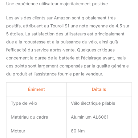
vous rendre au travail ?
Une expérience utilisateur majoritairement positive
Le porte-bagages arrière
supporte jusqu'à 25kg,
Les avis des clients sur Amazon sont globalement très
faisant de lui votre
positifs, attribuant au Touroll S1 une note moyenne de 4,5 sur
meilleur partenaire pour
les sacs de livraison
5 étoiles. La satisfaction des utilisateurs est principalement
lourds, les courses ou
due à la robustesse et à la puissance du vélo, ainsi qu’à
les sacoches élégantes.
l’efficacité du service après-vente. Quelques critiques
Du "Partenaire de
concernent la durée de la batterie et l’éclairage avant, mais
Livraison" à
ces points sont largement compensés par la qualité générale
"l'Explorateur Urbain", ce
vélo électrique s'adapte à
du produit et l’assistance fournie par le vendeur.
votre rythme de vie.
【Sécurité de conduite
Élément
Détails
renforcée】Votre sécurité
est notre priorité. Le vélo
Type de vélo
Vélo électrique pliable
de ville S2 est équipé de
phares certifiés StVZO
Matériau du cadre
Aluminium AL6061
UE, assurant une
visibilité parfaite sans
éblouir les usagers
Moteur
60 Nm
arrivant en face.