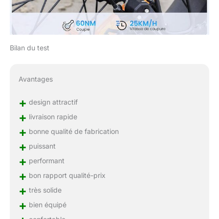
vitesses, qui assure des
changements de rapport
fluides sur toutes les
pentes. Toutes vos
informations essentielles
Bilan du test
— vitesse, batterie et
mode — sont d'une
clarté parfaite sur l'écran
Avantages
LCD.
+
design attractif
+
livraison rapide
+
bonne qualité de fabrication
+
puissant
+
performant
+
bon rapport qualité-prix
+
très solide
+
bien équipé