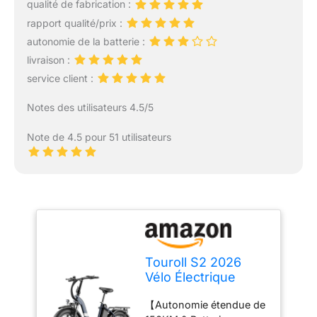
qualité de fabrication :
rapport qualité/prix :
autonomie de la batterie :
livraison :
service client :
Notes des utilisateurs 4.5/5
Note de 4.5 pour 51 utilisateurs
Touroll S2 2026
Vélo Électrique
Pliable Tout-Terrain
【Autonomie étendue de
20"×4.0" Fat Tire,