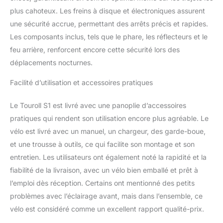
détendiez entre amis
plus cahoteux. Les freins à disque et électroniques assurent
pour une balade "cool"
une sécurité accrue, permettant des arrêts précis et rapides.
en ville ou que vous
Les composants inclus, tels que le phare, les réflecteurs et le
assuriez vos trajets
quotidiens, ce vélo
feu arrière, renforcent encore cette sécurité lors des
électrique à pneus larges
déplacements nocturnes.
offre à chaque fois une
conduite robuste, stable
Facilité d’utilisation et accessoires pratiques
et légale sur la route.
【Pliage Sans Outil &
Le Touroll S1 est livré avec une panoplie d’accessoires
Grand Porte-Bagages
pratiques qui rendent son utilisation encore plus agréable. Le
Arrière】Gagnez de
l'espace en un clin d'œil
vélo est livré avec un manuel, un chargeur, des garde-boue,
grâce à sa potence et à
et une trousse à outils, ce qui facilite son montage et son
son cadre à pliage
entretien. Les utilisateurs ont également noté la rapidité et la
rapide, vous permettant
fiabilité de la livraison, avec un vélo bien emballé et prêt à
de vous faufiler dans des
l’emploi dès réception. Certains ont mentionné des petits
couloirs étroits ou de le
ranger dans votre coffre
problèmes avec l’éclairage avant, mais dans l’ensemble, ce
de voiture en quelques
vélo est considéré comme un excellent rapport qualité-prix.
secondes. Besoin de