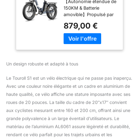
【Autonomie étendue de
20"×4.0" Fat Tire,
150KM & Batterie
150KM Autonomie,
amovible】Propulsé par
Batterie 720Wh
une batterie lithium haute
Amovible, Moteur
879,00 €
densité de 720Wh, le
250W Vélo
vélo électrique pliable
Électrique Gros
Touroll S2 offre une
Pneu 7 Vitesses, E-
autonomie leader sur le
Bike Urbain pour
marché allant jusqu'à
Adulte
150km sur une seule
Un design robuste et adapté à tous
charge, ce qui en fait la
solution idéale pour des
Le Touroll S1 est un vélo électrique qui ne passe pas inaperçu.
tournées de livraison
journalières ou de
Avec une couleur noire élégante et un cadre en aluminium de
longues aventures le
haute qualité, ce vélo affiche une stature imposante avec ses
week-end. Son design à
roues de 20 pouces. La taille du cadre de 20″x17″ convient
batterie amovible permet
aux cyclistes mesurant entre 160 et 200 cm, offrant ainsi une
une recharge rapide ou
grande polyvalence à un large éventail d’utilisateurs. Le
son remplacement par
une unité de rechange,
matériau de l’aluminium AL6061 assure légèreté et durabilité,
tandis que son verrou
rendant ce vélo parfait pour les trajets urbains et les
intégré garantit la