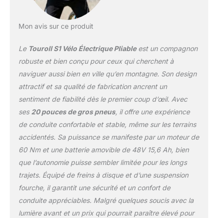
d'énergie. 【Maîtrisez
tous les terrains &
Mon avis sur ce produit
Performance puissante】
Vivez une adhérence
Le
Touroll S1 Vélo Électrique Pliable
est un compagnon
ultime avec ses pneus
tout-terrain
robuste et bien conçu pour ceux qui cherchent à
surdimensionnés
naviguer aussi bien en ville qu’en montagne. Son design
20"×4.0" qui
attractif et sa qualité de fabrication ancrent un
transforment la route, le
sentiment de fiabilité dès le premier coup d’œil. Avec
sable, la neige et les
graviers en votre terrain
ses
20 pouces de gros pneus
, il offre une expérience
de jeu personnel. Touroll
de conduite confortable et stable, même sur les terrains
S2 Vélo Électrique est
accidentés. Sa puissance se manifeste par un moteur de
équipé d'un moteur de
60 Nm et une batterie amovible de 48V 15,6 Ah, bien
250W nominal, conforme
à la législation, délivrant
que l’autonomie puisse sembler limitée pour les longs
55Nm de couple pour
trajets. Équipé de freins à disque et d’une suspension
gravir sans effort les
fourche, il garantit une sécurité et un confort de
pentes les plus raides.
conduite appréciables. Malgré quelques soucis avec la
Que vous vous
détendiez entre amis
lumière avant et un prix qui pourrait paraître élevé pour