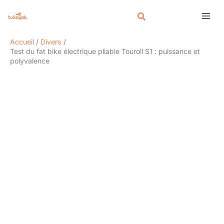
Aller
Rechercher
au
contenu
Accueil
Divers
Test du fat bike électrique pliable Touroll S1 : puissance et
polyvalence