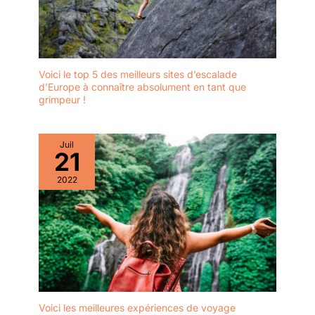
clarté parfaite sur l'écran
LCD.
Voici le top 5 des meilleurs sites d’escalade
d’Europe à connaître absolument en tant que
grimpeur !
Juil
21
2022
Voici les meilleures expériences de voyage