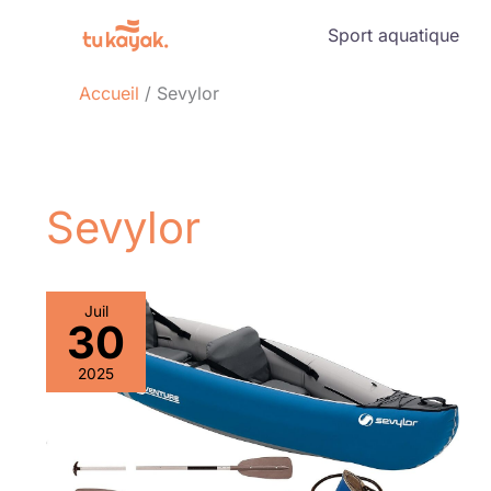
Aller
Sport aquatique
au
contenu
Accueil
Sevylor
Sevylor
Juil
30
2025