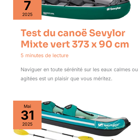
7
2025
Test du canoë Sevylor
Mixte vert 373 x 90 cm
5 minutes de lecture
Naviguer en toute sérénité sur les eaux calmes ou
agitées est un plaisir que vous méritez.
Mai
31
2025