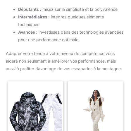
qui garantit qu'ils restent en
parfait état pour vos aventures
Débutants :
misez sur la simplicité et la polyvalence
hivernales. Avec les gants
d'hiver WESTWOOD FOX, vous
Intermédiaires :
intégrez quelques éléments
êtes armé pour affronter le froid
techniques
extrême en toute confiance. Ces
gants offrent la protection, la
Avancés :
investissez dans des technologies avancées
chaleur et la fonctionnalité
ultimes pour toutes vos activités
pour une performance optimale
hivernales en plein air. Restez
au chaud, restez au sec et
restez connecté - choisissez
Adapter votre tenue à votre niveau de compétence vous
WESTWOOD FOX.
aidera non seulement à améliorer vos performances, mais
aussi à profiter davantage de vos escapades à la montagne.