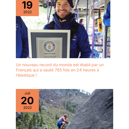
19
2022
Un nouveau record du monde est établi par un
Français qui a sauté 765 fois en 24 heures à
l’élastique !
Juil
20
2022