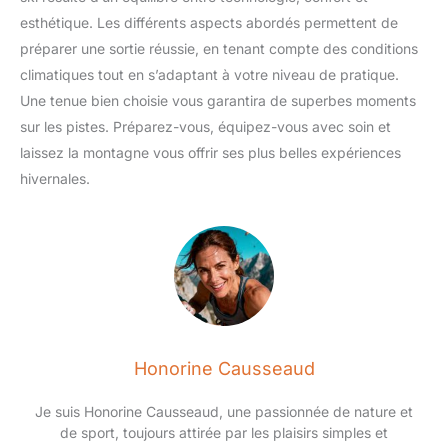
approche . Défense Pluie Longue Durée: Le spray
air avec votre famille et vos
imperméabilisant pour tissu délivre une répulsion de l'eau
esthétique. Les différents aspects abordés permettent de
amis, gardez vos vêtements,
constante en formant un bouclier nano protecteur qui maintient
chaussures et équipements
préparer une sortie réussie, en tenant compte des conditions
la texture et l'apparence du tissu, t une utilisabilité prolongée
imperméables en parfait état
pour les textiles domestiques tels que les rideaux, les nappes
grâce aux experts de confiance
climatiques tout en s’adaptant à votre niveau de pratique.
et les coussins dans les climats humides. Il prévient les
en matière d'activités de plein
dommages liés à l'humidité tout en conservant le confort et
Une tenue bien choisie vous garantira de superbes moments
air - NIKWAX, FORMULE POUR
l'esthétique des articles. Application Sans Effort: Le spray
L'AVENTURE!
imperméabilisant pour tissu garantit une expérience fluide
sur les pistes. Préparez-vous, équipez-vous avec soin et
avec son application par pulvérisation intuitive, formant une
laissez la montagne vous offrir ses plus belles expériences
couche protectrice transparente qui préserve l'apparence et le
toucher du textile sans altération, sans nécessiter d'outils ou
hivernales.
d'étapes supplémentaires. Idéal pour imperméabiliser
rapidement les vestes et équipements outdoor une randonnée
ou pendant les saisons pluvieuses, le traitement s'effectue en
quelques minutes par article,
Honorine Causseaud
Je suis Honorine Causseaud, une passionnée de nature et
de sport, toujours attirée par les plaisirs simples et