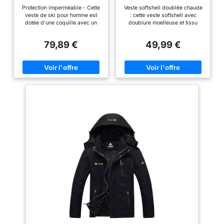
Amovible Imperméable
avec Capuche Amovible
Protection imperméable - Cette
Veste softshell doublée chaude
Parka Noir L
veste de ski pour homme est
: cette veste softshell avec
dotée d'une coquille avec un
doublure moelleuse et tissu
indice d'imperméabilité de
softshell offre une excellente
10000 millimètres. La
rétention de la chaleur, vous
79,89 €
49,99 €
membrane PU empêche
gardant au chaud et à l'aise
efficacement l'eau de s'infiltrer
pendant les froids hivers. Veste
dans la veste. Avec notre veste
de ski imperméable pour
imperméable avancée, vous
homme : revêtement déperlant
n'avez pas à vous soucier du
durable qui repousse la pluie et
brouillard et de la pluie qui
sèche rapidement ; coutures
gâchent vos aventures en plein
entièrement soudées qui
air ! Résistant aux vents forts -
empêchent l'humidité de
Ne vous laissez pas arrêter par
pénétrer et offrent une durabilité
les rafales de vent froid et
supplémentaire ; cette veste
violent ! Cet imperméable pour
imperméable de mi-saison vous
homme est conçu avec un ourlet
garde au sec et à l'aise lorsque
et une jupe pare-neige
vous êtes à l'extérieur et vous
réglables, ainsi qu'avec des
protège de la pluie, de la neige
poignets élastiques, afin de
et du brouillard Polyvalente :
fermer toutes les ouvertures qui
cette veste d'hiver peut
pourraient laisser passer des
également être utilisée comme
courants d'air. Profitez d'une
veste de ski et est dotée de
défense inégalée contre les
fonctionnalités avancées telles
vents forts et les rafales avec
que des poignets réglables et
cette veste zippée haute
une capuche amovible. Elle est
performance ! Restez au chaud
conçue pour résister aux
- Que vous soyez confronté à
conditions météorologiques
des hivers froids, frisquets ou
extrêmes sur les pistes, afin