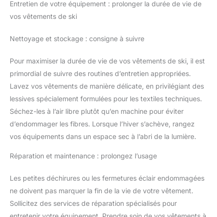
Entretien de votre équipement : prolonger la durée de vie de
du style, tandis que la ceinture à la taille assure un ajustement
sûr et flatteur, ce qui en fait la combinaison de ski parfaite pour
vos vêtements de ski
dames. 3. Isolation avancée et contrôle de la température :
cette combinaison de neige pour femme dispose d'une
isolation en coton de haute qualité, vous gardant au chaud
Nettoyage et stockage : consigne à suivre
dans des conditions météorologiques difficiles. Les aérations
par fermeture éclair sous les bras permettent de réguler la
température, vous assurant de rester à l’aise, que ce soit sur
Pour maximiser la durée de vie de vos vêtements de ski, il est
les pistes ou en randonnée. Idéal pour les pantalons de ski
pour femmes et les vêtements de ski pour femmes. 4. Vêtement
primordial de suivre des routines d’entretien appropriées.
de ski polyvalent pour toutes les saisons : cette veste de ski
pour femme se marie sans effort avec un pantalon de ski pour
Lavez vos vêtements de manière délicate, en privilégiant des
femme ou un pantalon de ski pour femme, offrant une coupe
lessives spécialement formulées pour les textiles techniques.
décontractée pour plus de confort et de style. Portez-le dans le
cadre d'une tenue de ski pour femme pour le ski, le snowboard
Séchez-les à l’air libre plutôt qu’en machine pour éviter
ou au quotidien en hiver. C'est un ajout fiable à toute collection
de vêtements de ski pour femmes. 5. Convient pour diverses
d’endommager les fibres. Lorsque l’hiver s’achève, rangez
occasions : du ski et du snowboard aux sorties décontractées,
cette combinaison de ski pour femme est polyvalente pour les
vos équipements dans un espace sec à l’abri de la lumière.
sports de plein air et les loisirs. Il convient également aux
tenues décontractées, aux voyages et même aux événements
Réparation et maintenance : prolongez l’usage
semi-formels. Parfait pour les activités par temps froid et un
incontournable pour votre garde-robe de ski pour femme.
Les petites déchirures ou les fermetures éclair endommagées
ne doivent pas marquer la fin de la vie de votre vêtement.
Sollicitez des services de réparation spécialisés pour
entretenir votre équipement. Prendre soin de vos vêtements à