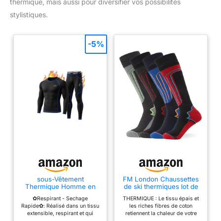
thermique, mais aussi pour diversifier vos possibilités
stylistiques.
-5%
sous-Vêtement
FM London Chaussettes
Thermique Homme en
de ski thermiques lot de
Hiver Chaud et Respirant
4 pour hommes et
✿Respirant - Sechage
THERMIQUE : Le tissu épais et
Séchage Rapide
femmes - Coupe
Rapide✿: Réalisé dans un tissu
les riches fibres de coton
ergonomique pour un
extensible, respirant et qui
retiennent la chaleur de votre
maximum de confort
sèche vite. La peau reste sèche
corps pour fournir une isolation