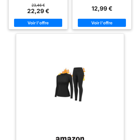
pendant l'activité
même lors d'efforts physiques
maximale et maintenir vos pieds
23,46 €
12,99 €
intenses, tout en vous offrant un
à une température optimale sur
22,29 €
maximum de confort lors de vos
les pistes. REMBOURRÉ : Les
activités quotidiennes et de vos
chaussettes de ski pour
activités de plein air.
femmes offrent un amorti au
✿Mouvement libre et prévention
niveau des mollets, des
des souches✿: 4 fois tissu étiré
chevilles, du cou-de-pied et
offre un excellent confort et une
des orteils pour un maximum de
gamme complète de mouvement
confort pendant le ski
pour étirer votre muscle. Les
BREATHABLE : les riches fibres
sous-vêtements en osier
de coton évacuent efficacement
d'humidité avec l'élasticité
la transpiration de la peau pour
superbe fournissent l'équilibre
que vous vous sentiez au frais
maximum entre la liberté de
plus longtemps. COUPE
mouvement et les muscles.
EXTENSIBLE : L'élasticité accrue
✿Super chaud✿: Sous-
garantit un ajustement flexible
vêtement thermique léger pour
et personnalisé autour du pied
réduire le poids des vêtements
pour une sensation d'élégance
et garder votre corps plus
et un maximum de confort tout
élancé. Extérieur, tissu
au long de la journée ULTRA-
thermoactif-actif coupe-vent et
DOUCE : Fabriquées à partir
doublure intérieure en polaire
d'un riche mélange de matières
douce pour une chaleur
de première qualité, ces
exceptionnelle. Température
chaussettes de ski pour
régulée que vous soyez en
femmes offrent une douceur
extérieur ou en intérieur.
incomparable sur la peau
✿MULTI-USAGE✿- Le sous
vêtement thermique homme est
idéal pour toutes sortes