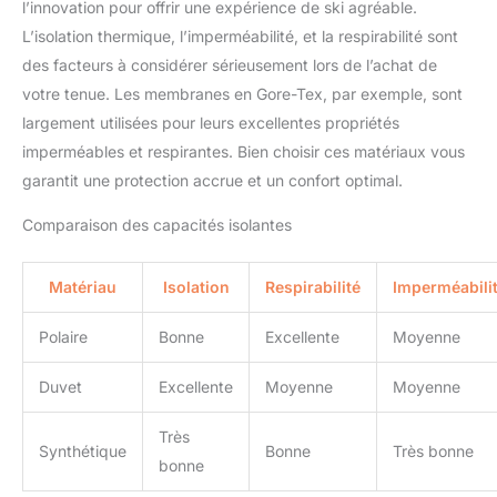
pour toute aventure hivernale,
l’innovation pour offrir une expérience de ski agréable.
toutes les conceptions bien conçues empêchent efficacement
que ce soit en ville ou dans la
le vent d'entrer ; 3. La coque souple résistante à l'usure est très
L’isolation thermique, l’imperméabilité, et la respirabilité sont
nature. Ce manteau
résistante au vent et chaude. 【Poches】 : 2 poches zippées
exceptionnel pour temps froid
des facteurs à considérer sérieusement lors de l’achat de
pour les mains, 1 poche poitrine zippée, 1 grande poche
est parfait pour les activités
intérieure en filet, 1 poche intérieure sécurisée, combinaison
telles que le ski alpin, le ski de
votre tenue. Les membranes en Gore-Tex, par exemple, sont
pour téléphone, portefeuille, passeport et autres accessoires.
fond, la randonnée et d'autres
largement utilisées pour leurs excellentes propriétés
sports d'hiver. Ne laissez pas le
temps vous gêner, cette veste
imperméables et respirantes. Bien choisir ces matériaux vous
est le choix idéal.
garantit une protection accrue et un confort optimal.
Comparaison des capacités isolantes
Matériau
Isolation
Respirabilité
Imperméabili
Polaire
Bonne
Excellente
Moyenne
Duvet
Excellente
Moyenne
Moyenne
Très
Synthétique
Bonne
Très bonne
bonne